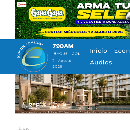
Pasar al contenido principal
790AM
Navegación principal
Inicio
Econ
IBAGUÉ - COL
7 · Agosto ·
Audios
2026
Inicio