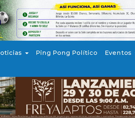
oticias
Ping Pong Político
Eventos