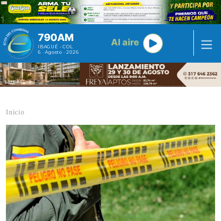
Pasar al contenido principal
790AM
Al aire
IBAGUÉ - COL
6 · Agosto · 2026
Inicio
Contenido multimedia principal