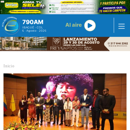
Pasar al contenido principal
790AM
Al aire
IBAGUÉ - COL
6 · Agosto · 2026
Inicio
Contenido multimedia principal