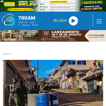
Pasar al contenido principal
790AM
Al aire
IBAGUÉ - COL
6 · Agosto · 2026
Inicio
Contenido multimedia principal