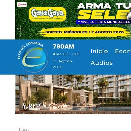
Pasar al contenido principal
790AM
Navegación principal
Inicio
Econ
IBAGUÉ - COL
7 · Agosto ·
Audios
2026
Inicio