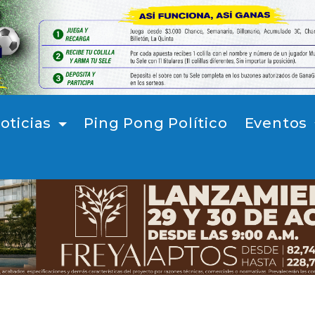
oticias
Ping Pong Político
Eventos