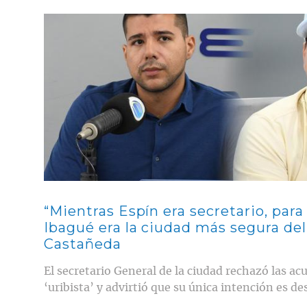
Contenido multimedia principal
“Mientras Espín era secretario, pa
Ibagué era la ciudad más segura del
Castañeda
El secretario General de la ciudad rechazó las a
‘uribista’ y advirtió que su única intención es dest