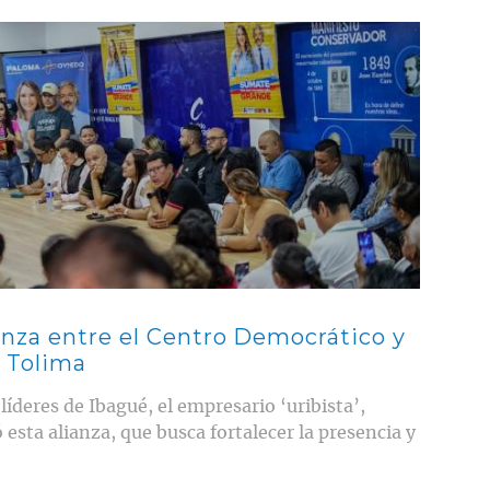
anza entre el Centro Democrático y
l Tolima
íderes de Ibagué, el empresario ‘uribista’,
sta alianza, que busca fortalecer la presencia y