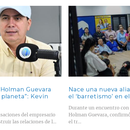
Contenido multimedia principal
ra Holman Guevara
Nace una nueva ali
 planeta”: Kevin
el ‘barretismo’ en e
Durante un encuentro con l
cusaciones del empresario
Holman Guevara, confirmó e
ruir las relaciones de l...
el tr...