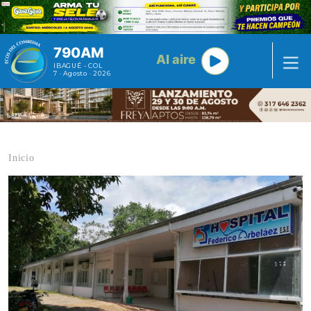
Pasar al contenido principal
790AM
Al aire
IBAGUÉ - COL
7 · Agosto · 2026
Inicio
Contenido multimedia principal