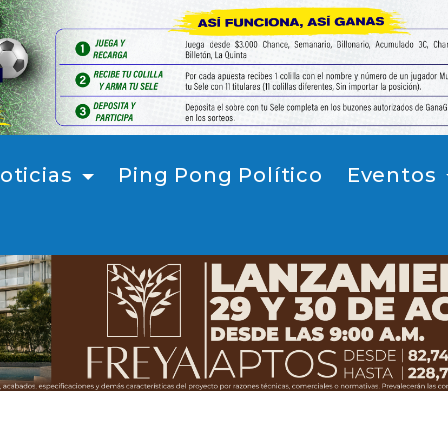
oticias
Ping Pong Político
Eventos