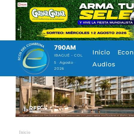
Pasar al contenido principal
790AM
Navegación principal
Inicio
Econ
IBAGUÉ - COL
5 · Agosto ·
Audios
2026
Inicio