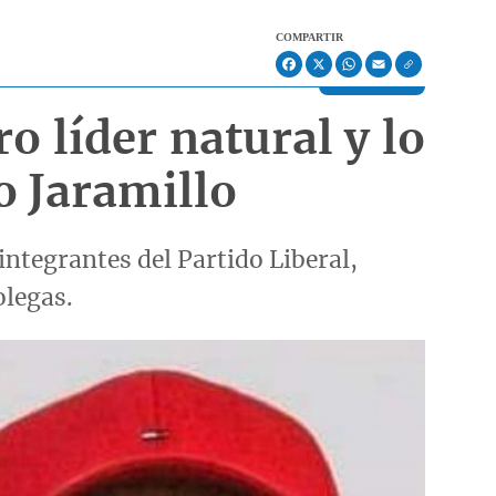
COMPARTIR
Facebook
X
WhatsApp
Email
o líder natural y lo
o Jaramillo
integrantes del Partido Liberal,
olegas.