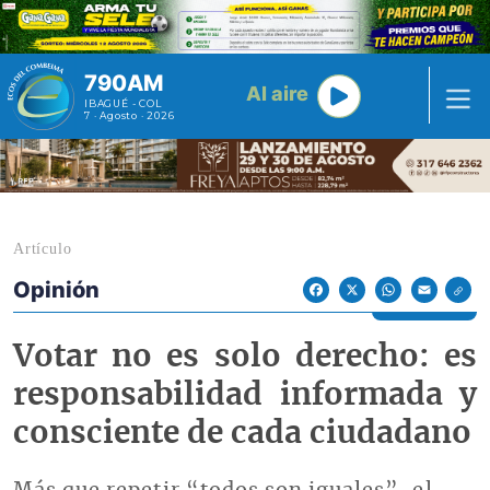
Pasar al contenido principal
790AM
Al aire
IBAGUÉ - COL
7 · Agosto · 2026
Artículo
Opinión
Econoticias y Eventos
Facebook
X
WhatsApp
Email
Votar no es solo derecho: es
responsabilidad informada y
consciente de cada ciudadano