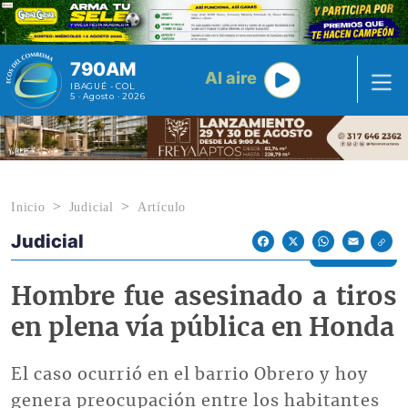
Pasar al contenido principal
790AM
Al aire
IBAGUÉ - COL
5 · Agosto · 2026
Inicio
Judicial
Artículo
Judicial
Econoticias y Eventos
Facebook
X
WhatsApp
Email
Hombre fue asesinado a tiros
en plena vía pública en Honda
El caso ocurrió en el barrio Obrero y hoy
genera preocupación entre los habitantes