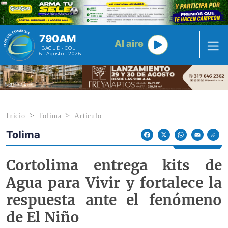
Pasar al contenido principal
790AM
Al aire
IBAGUÉ - COL
6 · Agosto · 2026
Inicio
Tolima
Artículo
Tolima
Econoticias y Eventos
Facebook
X
WhatsApp
Email
Cortolima entrega kits de
Agua para Vivir y fortalece la
respuesta ante el fenómeno
de El Niño