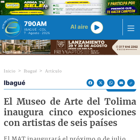
Pasar al contenido principal
790AM
Al aire
IBAGUÉ - COL
7 · Agosto · 2026
Inicio
Ibagué
Artículo
Ibagué
Econoticias y Eventos
Facebook
X
WhatsApp
Email
El Museo de Arte del Tolima
inaugura cinco exposiciones
con artistas de seis países
El MAT inaugurará el próximo 9 de julio