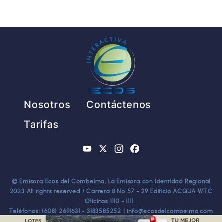
Pie de página
Nosotros
Contáctenos
Tarifas
YouTube
X
Instagram
Facebook
© Emisora Ecos del Combeima, La Emisora con Identidad Regional
2023 All rights reserved / Carrera 8 No 57 - 29 Edificio ACQUA WTC
Oficinas 1110 - 1111
Teléfonos: (608) 2691631 - 3183585252 | info@ecosdelcombeima.com
Ibagué - Tolima. TODOS LOS DERECHOS RESERVADOS