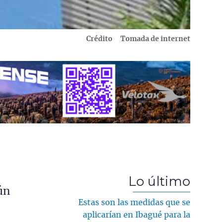
Crédito
Tomada de internet
Lo último
ún
Estas son las medidas que se
aplicarían en Ibagué para la