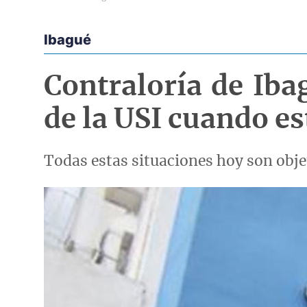
Ibagué
Econoticias y Eventos
Contraloría de Iba
de la USI cuando es
Todas estas situaciones hoy son objet
Imagen