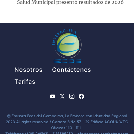
Salud Municipal presentó resultados de 2026
Pie de página
Nosotros
Contáctenos
Tarifas
YouTube
X
Instagram
Facebook
© Emisora Ecos del Combeima, La Emisora con Identidad Regional
2023 All rights reserved / Carrera 8 No 57 - 29 Edificio ACQUA WTC
Oficinas 1110 - 1111