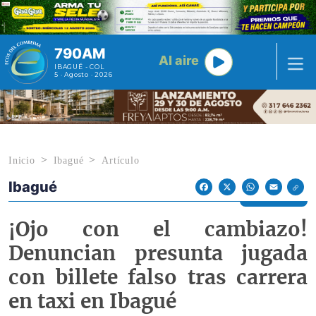
Pasar al contenido principal
790AM
Al aire
IBAGUÉ - COL
5 · Agosto · 2026
Inicio
Ibagué
Artículo
Ibagué
Econoticias y Eventos
Facebook
X
WhatsApp
Email
¡Ojo con el cambiazo!
Denuncian presunta jugada
con billete falso tras carrera
en taxi en Ibagué