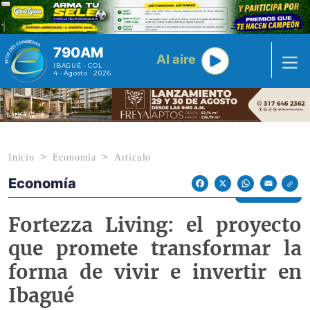
Pasar al contenido principal
790AM
Al aire
IBAGUÉ - COL
4 · Agosto · 2026
Inicio
Economía
Artículo
Economía
Econoticias y Eventos
Facebook
X
WhatsApp
Email
Fortezza Living: el proyecto
que promete transformar la
forma de vivir e invertir en
Ibagué