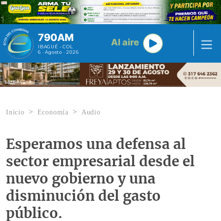
Pasar al contenido principal
790AM
Al aire
IBAGUÉ - COL
6 · Agosto · 2026
Inicio
Economía
Audio
Esperamos una defensa al
sector empresarial desde el
nuevo gobierno y una
disminución del gasto
público.