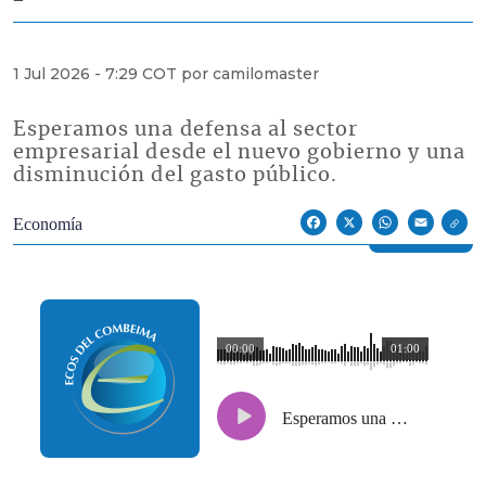
1 Jul 2026 - 7:29 COT por camilomaster
Esperamos una defensa al sector
empresarial desde el nuevo gobierno y una
disminución del gasto público.
Econoticias y Eventos
Economía
Facebook
X
WhatsApp
Email
00:00
01:00
Esperamos una defensa al sector empresarial desde el nuevo gobierno y una disminución del gasto público.