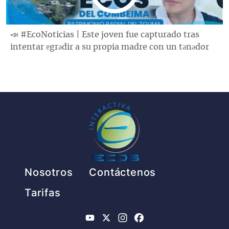
📣 #EcoNoticias | Este joven fue capturado tras
intentar ɐgrǝdir a su propia madre con un tǝnǝdor
Pie de página
Nosotros
Contáctenos
Tarifas
YouTube
X
Instagram
Facebook